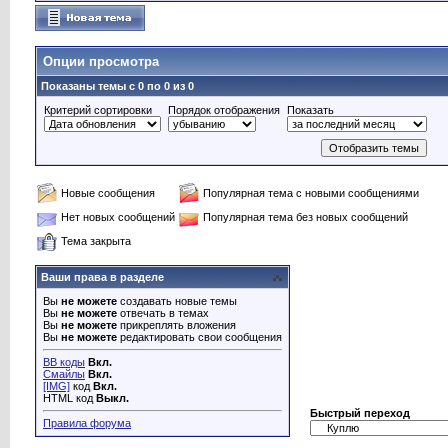
Опции просмотра
Показаны темы с 0 по 0 из 0
Критерий сортировки
Порядок отображения
Показать
Новые сообщения
Популярная тема с новыми сообщениями
Нет новых сообщений
Популярная тема без новых сообщений
Тема закрыта
Ваши права в разделе
Вы
не можете
создавать новые темы
Вы
не можете
отвечать в темах
Вы
не можете
прикреплять вложения
Вы
не можете
редактировать свои сообщения
BB коды
Вкл.
Смайлы
Вкл.
[IMG]
код
Вкл.
HTML код
Выкл.
Быстрый переход
Правила форума