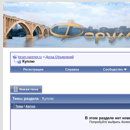
forum.rastrnet.ru
>
Доска Объявлений
Куплю
Регистрация
Справка
Сообщество
Темы раздела
: Куплю
Тема
/
Автор
В этом разделе нет нов
Попробуйте выбрать более