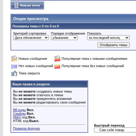
Опции просмотра
Показаны темы с 0 по 0 из 0
Критерий сортировки
Порядок отображения
Показать
Новые сообщения
Популярная тема с новыми сообщениями
Нет новых сообщений
Популярная тема без новых сообщений
Тема закрыта
Ваши права в разделе
Вы
не можете
создавать новые темы
Вы
не можете
отвечать в темах
Вы
не можете
прикреплять вложения
Вы
не можете
редактировать свои сообщения
BB коды
Вкл.
Смайлы
Вкл.
[IMG]
код
Вкл.
HTML код
Выкл.
Быстрый переход
Правила форума