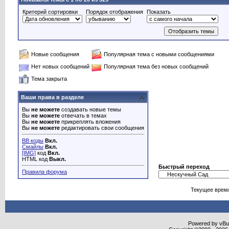
Критерий сортировки
Порядок отображения
Показать
Новые сообщения
Популярная тема с новыми сообщениями
Нет новых сообщений
Популярная тема без новых сообщений
Тема закрыта
Ваши права в разделе
Вы
не можете
создавать новые темы
Вы
не можете
отвечать в темах
Вы
не можете
прикреплять вложения
Вы
не можете
редактировать свои сообщения
BB коды
Вкл.
Смайлы
Вкл.
[IMG]
код
Вкл.
HTML код
Выкл.
Быстрый переход
Правила форума
Текущее врем
Powered by vBull