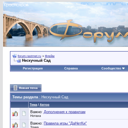
forum.rastrnet.ru
>
Флейм
Нескучный Сад
Регистрация
Справка
Сообщество
Темы раздела
: Нескучный Сад
Тема
/
Автор
Важно:
Дополнения к правилам
Нотаха
Важно:
Правила игры "ДаНетКи"
Точка