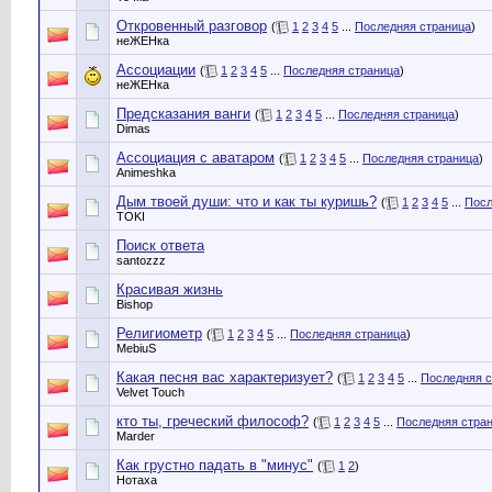
Откровенный разговор
(
1
2
3
4
5
...
Последняя страница
)
неЖЕНка
Ассоциации
(
1
2
3
4
5
...
Последняя страница
)
неЖЕНка
Предсказания ванги
(
1
2
3
4
5
...
Последняя страница
)
Dimas
Ассоциация с аватаром
(
1
2
3
4
5
...
Последняя страница
)
Animeshka
Дым твоей души: что и как ты куришь?
(
1
2
3
4
5
...
Посл
TOKI
Поиск ответа
santozzz
Красивая жизнь
Bishop
Религиометр
(
1
2
3
4
5
...
Последняя страница
)
MebiuS
Какая песня вас характеризует?
(
1
2
3
4
5
...
Последняя с
Velvet Touch
кто ты, греческий философ?
(
1
2
3
4
5
...
Последняя стра
Marder
Как грустно падать в "минус"
(
1
2
)
Нотаха