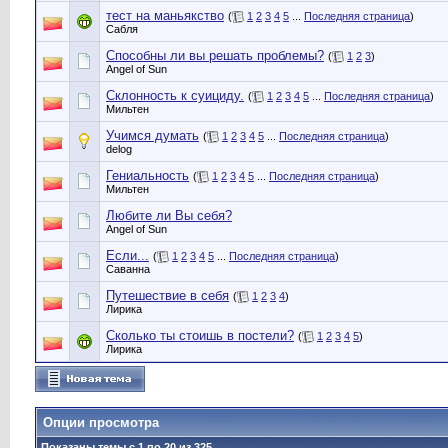
тест на маньякство
(
1
2
3
4
5
...
Последняя страница
)
Сабля
Способны ли вы решать проблемы?
(
1
2
3
)
Angel of Sun
Склонность к суициду.
(
1
2
3
4
5
...
Последняя страница
)
Мильтен
Учимся думать
(
1
2
3
4
5
...
Последняя страница
)
delog
Гениальность
(
1
2
3
4
5
...
Последняя страница
)
Мильтен
Любите ли Вы себя?
Angel of Sun
Если...
(
1
2
3
4
5
...
Последняя страница
)
Саванна
Путешествие в себя
(
1
2
3
4
)
Лирика
Сколько ты стоишь в постели?
(
1
2
3
4
5
)
Лирика
Опции просмотра
Показаны темы с 1 по 20 из 325