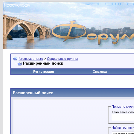
forum.rastrnet.ru
>
Социальные группы
Расширенный поиск
Регистрация
Справка
Расширенный поиск
Поиск по клю
Ключевые сло
Найти группы 