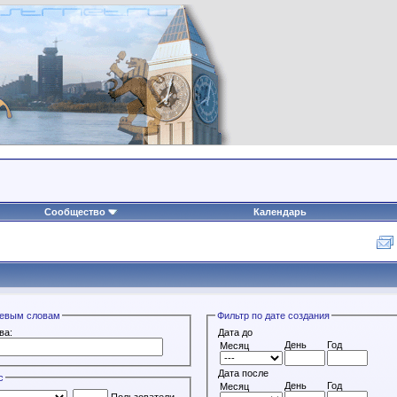
Сообщество
Календарь
чевым словам
Фильтр по дате создания
ва:
Дата до
День
Год
Месяц
Дата после
с
День
Год
Месяц
Пользователи