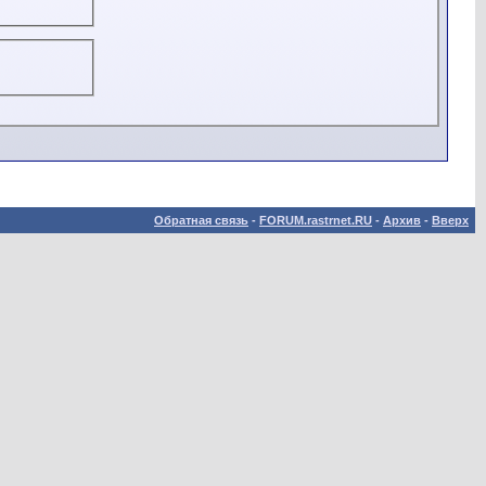
Обратная связь
-
FORUM.rastrnet.RU
-
Архив
-
Вверх