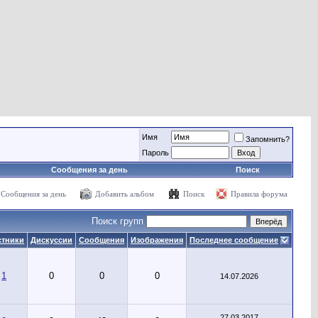
Имя
Запомнить?
Пароль
Сообщения за день
Поиск
Сообщения за день
Добавить альбом
Поиск
Правила форума
Поиск групп
стники
Дискуссии
Сообщения
Изображения
Последнее сообщение
1
0
0
0
14.07.2026
27.03.2017