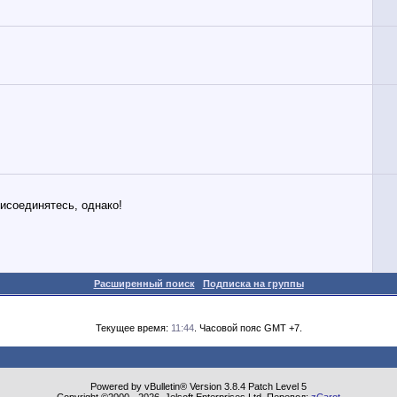
рисоединятесь, однако!
Расширенный поиск
Подписка на группы
Текущее время:
11:44
. Часовой пояс GMT +7.
Powered by vBulletin® Version 3.8.4 Patch Level 5