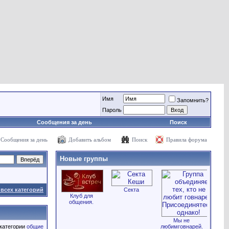
Имя
Запомнить?
Пароль
Сообщения за день
Поиск
Сообщения за день
Добавить альбом
Поиск
Правила форума
Новые группы
всех категорий
Секта
Клуб для
общения.
Мы не
 категории
общие
любимговнарей.