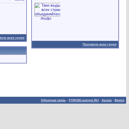
ЖЫДЫ
отр всех групп
Просмотр всех групп
Обратная связь
-
FORUM.rastrnet.RU
-
Архив
-
Вверх