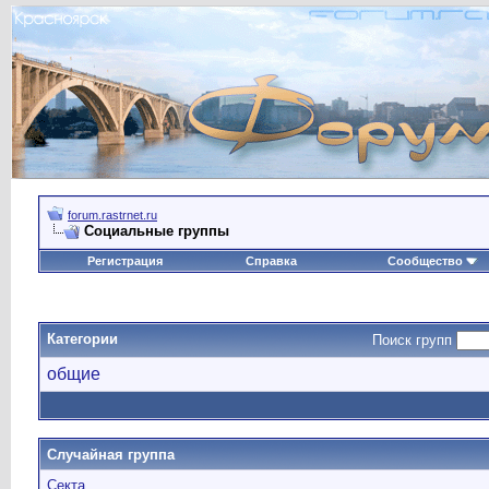
forum.rastrnet.ru
Социальные группы
Регистрация
Справка
Сообщество
Категории
Поиск групп
общие
Случайная группа
Секта