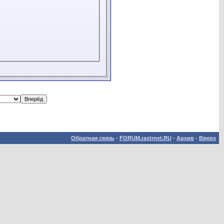
Обратная связь
-
FORUM.rastrnet.RU
-
Архив
-
Вверх