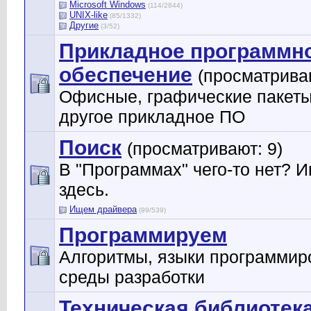
Microsoft Windows
(114/2844)
UNIX-like
(85/1332)
Другие
(3/52)
Прикладное программн
обеспечение
(просматриваю
Офисные, графические пакеты
другое прикладное ПО
Поиск
(просматривают: 9)
В "Программах" чего-то нет? 
здесь.
Ищем драйвера
(99/539)
Программируем
Алгоритмы, языки программир
среды разработки
Техническая библиотек