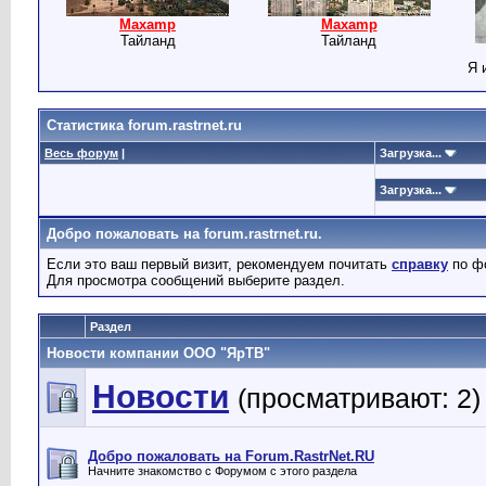
Maxamp
Maxamp
Тайланд
Тайланд
Я 
Статистика forum.rastrnet.ru
Весь форум
|
Загрузка...
Загрузка...
Добро пожаловать на forum.rastrnet.ru.
Если это ваш первый визит, рекомендуем почитать
справку
по ф
Для просмотра сообщений выберите раздел.
Раздел
Новости компании ООО "ЯрТВ"
Новости
(просматривают: 2)
Добро пожаловать на Forum.RastrNet.RU
Начните знакомство с Форумом с этого раздела