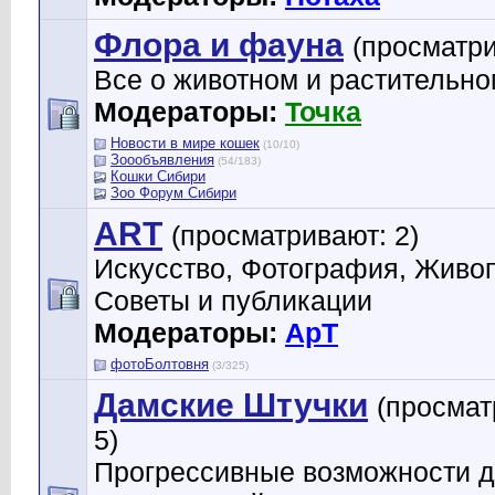
Флора и фауна
(просматри
Все о животном и растительн
Модераторы:
Точка
Новости в мире кошек
(10/10)
Зоообъявления
(54/183)
Кошки Сибири
Зоо Форум Сибири
ART
(просматривают: 2)
Искусство, Фотография, Живо
Советы и публикации
Модераторы:
ApT
фотоБолтовня
(3/325)
Дамские Штучки
(просмат
5)
Прогрессивные возможности 