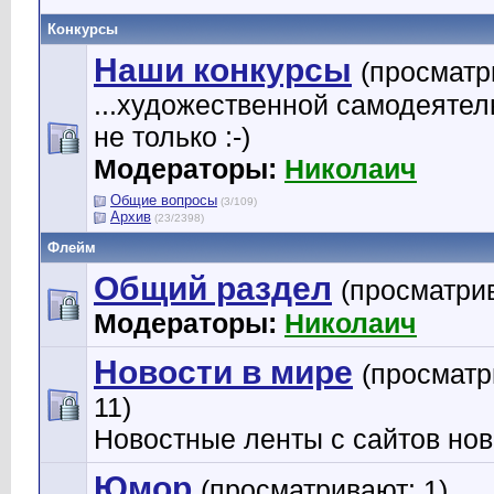
Конкурсы
Наши конкурсы
(просматр
...художественной самодеятел
не только :-)
Модераторы:
Николаич
Общие вопросы
(3/109)
Архив
(23/2398)
Флейм
Общий раздел
(просматрив
Модераторы:
Николаич
Новости в мире
(просматр
11)
Новостные ленты с сайтов но
Юмор
(просматривают: 1)