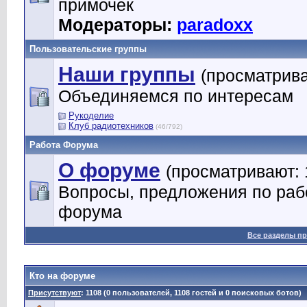
примочек
Модераторы:
paradoxx
Пользовательские группы
Наши группы
(просматрива
Объединяемся по интересам
Рукоделие
Клуб радиотехников
(46/792)
Работа Форума
О форуме
(просматривают: 
Вопросы, предложения по раб
форума
Все разделы п
Кто на форуме
Присутствуют
: 1108 (0 пользователей, 1108 гостей и 0 поисковых ботов)