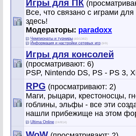
Игры для ПК
(просматриваю
Все, что связано с играми для 
здесь!
Модераторы:
paradoxx
Чемпионаты и турниры
(40/1362)
Информация и настройки сетевых игр
(9/9)
Игры для консолей
(просматривают: 6)
PSP, Nintendo DS, PS - PS 3, Xb
RPG
(просматривают: 2)
Маги, рыцари, крестоносцы, г
гоблины, эльфы - все эти созд
нашли прибежище на этом фо
Ultima Online
(24/814)
WoW
(просматривают: 2)