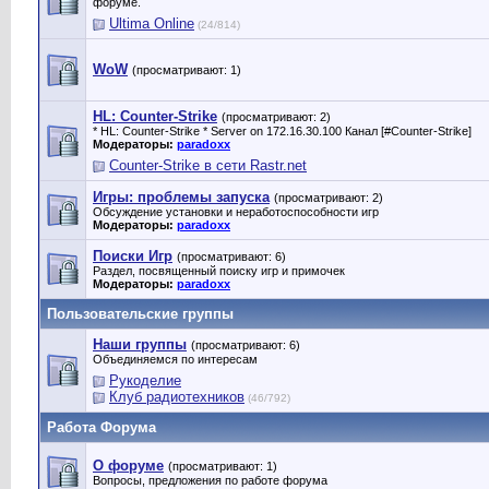
форуме.
Ultima Online
(24/814)
WoW
(просматривают: 1)
HL: Counter-Strike
(просматривают: 2)
* HL: Counter-Strike * Server on 172.16.30.100 Канал [#Counter-Strike]
Модераторы:
paradoxx
Counter-Strike в сети Rastr.net
Игры: проблемы запуска
(просматривают: 2)
Обсуждение установки и неработоспособности игр
Модераторы:
paradoxx
Поиски Игр
(просматривают: 6)
Раздел, посвященный поиску игр и примочек
Модераторы:
paradoxx
Пользовательские группы
Наши группы
(просматривают: 6)
Объединяемся по интересам
Рукоделие
Клуб радиотехников
(46/792)
Работа Форума
О форуме
(просматривают: 1)
Вопросы, предложения по работе форума