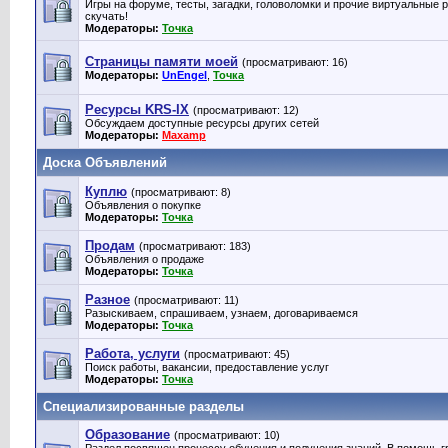
Игры на форуме, тесты, загадки, головоломки и прочие виртуальные 
скучать!
Модераторы:
Точка
Страницы памяти моей
(просматривают: 16)
Модераторы:
UnEngel
,
Точка
Ресурсы KRS-IX
(просматривают: 12)
Обсуждаем доступные ресурсы других сетей
Модераторы:
Maxamp
Доска Объявлений
Куплю
(просматривают: 8)
Объявления о покупке
Модераторы:
Точка
Продам
(просматривают: 183)
Объявления о продаже
Модераторы:
Точка
Разное
(просматривают: 11)
Разыскиваем, спрашиваем, узнаем, договариваемся
Модераторы:
Точка
Работа, услуги
(просматривают: 45)
Поиск работы, вакансии, предоставление услуг
Модераторы:
Точка
Специализированные разделы
Образование
(просматривают: 10)