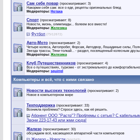
Сам себе повар
(просматривают: 3)
Накорми себя сам: все о еде, рецепты оригинальных блюд
Модераторы:
Нотаха
Спорт
(просматривают: 8)
Новости, жизнь, олимпиады... болеем все вместе!
Модераторы:
Железяка
Футбол
(75/12672)
Авто-Мото
(просматривают: 2)
Четыре колеса, Автопробег, Форсаж, Автодвор, Лошадиные силы, Полн
Звезда трассы, Тяни-толкай... - раздел, посвященный колесным друз
Модераторы:
Железяка
Клуб Путешественников
(просматривают: 4)
Все о путешествиях, туризме - от экстремального до комфортабельно
Модераторы:
squirrel
Компьютеры и всё, что с ними связано
Новости высоких технологий
(просматривают: 2)
Новое в компьютерном мире
Техподдержка
(просматривают: 33)
Возникла проблема? Спроси здесь, как её решить.
Абонент ООО "Растр"? Проблемы с сетью? С кабельны
Звони 223-17-43 или жми сюда!
Железо
(просматривают: 30)
обсуждаем всё, касающееся аппаратной части компьютеров
Железо - Новости
(344/345)