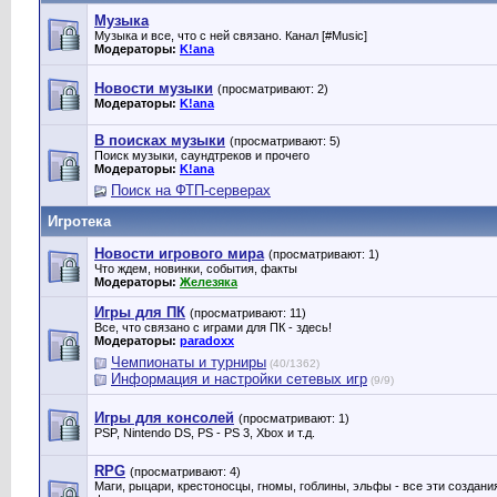
Музыка
Музыка и все, что с ней связано. Канал [#Music]
Модераторы:
K!ana
Новости музыки
(просматривают: 2)
Модераторы:
K!ana
В поисках музыки
(просматривают: 5)
Поиск музыки, саундтреков и прочего
Модераторы:
K!ana
Поиск на ФТП-серверах
Игротека
Новости игрового мира
(просматривают: 1)
Что ждем, новинки, события, факты
Модераторы:
Железяка
Игры для ПК
(просматривают: 11)
Все, что связано с играми для ПК - здесь!
Модераторы:
paradoxx
Чемпионаты и турниры
(40/1362)
Информация и настройки сетевых игр
(9/9)
Игры для консолей
(просматривают: 1)
PSP, Nintendo DS, PS - PS 3, Xbox и т.д.
RPG
(просматривают: 4)
Маги, рыцари, крестоносцы, гномы, гоблины, эльфы - все эти создан