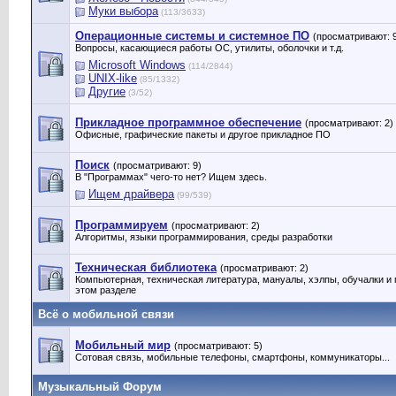
Муки выбора
(113/3633)
Операционные системы и системное ПО
(просматривают: 
Вопросы, касающиеся работы ОС, утилиты, оболочки и т.д.
Microsoft Windows
(114/2844)
UNIX-like
(85/1332)
Другие
(3/52)
Прикладное программное обеспечение
(просматривают: 2)
Офисные, графические пакеты и другое прикладное ПО
Поиск
(просматривают: 9)
В "Программах" чего-то нет? Ищем здесь.
Ищем драйвера
(99/539)
Программируем
(просматривают: 2)
Алгоритмы, языки программирования, среды разработки
Техническая библиотека
(просматривают: 2)
Компьютерная, техническая литература, мануалы, хэлпы, обучалки и
этом разделе
Всё о мобильной связи
Мобильный мир
(просматривают: 5)
Сотовая связь, мобильные телефоны, смартфоны, коммуникаторы...
Музыкальный Форум