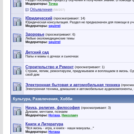
Раздел посвящен процессу обучения и получения знаний. В помощь г
Модераторы:
Точка
Объявления
(58/207)
Юридический
(просматривают: 14)
Юридическая консультация. Раздел не предназначен для помощи в уч
Модераторы:
squirrel
Здоровье
(просматривают: 6)
Любые околомедицинские темы
Модераторы:
squirrel
Детский сад
Папы и мамы о дочках и сыночках
Строительство и Ремонт
(просматривают: 1)
Строим, лепим, ремонтируем, придумываем и воплощаем в жизнь. О
свой дом
Электронная бытовая и автомобильная техника
(просма
Электронная техника, домашние и автомобильные аудиокомпоненты, н
Культура, Развлечения, Хобби
Наука, религия, философия
(просматривают: 3)
Думаем, мечтаем, познаем
Модераторы:
Нотаха
,
Николаич
Книги и Литература
"Вся жизнь - игра, и книги - наши мануалы..."
Модераторы:
Нотаха