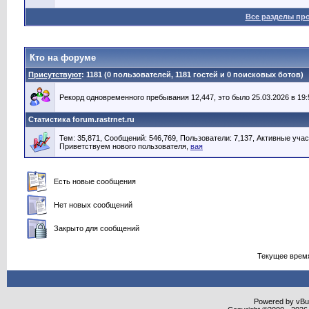
Все разделы пр
Кто на форуме
Присутствуют
: 1181 (0 пользователей, 1181 гостей и 0 поисковых ботов)
Рекорд одновременного пребывания 12,447, это было 25.03.2026 в 19:
Статистика forum.rastrnet.ru
Тем: 35,871, Сообщений: 546,769, Пользователи: 7,137,
Активные учас
Приветствуем нового пользователя,
вая
Есть новые сообщения
Нет новых сообщений
Закрыто для сообщений
Текущее врем
Powered by vBull