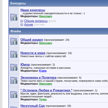
Конкурсы
Наши конкурсы
...художественной самодеятельности и не только :-)
Модераторы:
Николаич
Общие вопросы
(3/109)
Архив
(23/2398)
Флейм
Общий раздел
(просматривают: 24)
Модераторы:
Николаич
Новости в мире
(просматривают: 10)
Новостные ленты с сайтов новостей
Юмор
(просматривают: 2)
Анекдоты, смешные истории и рассказы
Модераторы:
K!ana
Экономика и Политика
(просматривают: 5)
Тяжко нынче жить в нашей стране, поскучаем, пожалуемся сами себе, 
Модераторы:
Николаич
* Островок Любви и Романтики *
(просматривают: 1)
Мысли, идеи, фантазии, реальность или выдумка, сны и мечты, вопло
взаимоотношения людей...
Модераторы:
Точка
Нескучный Сад
(просматривают: 29)