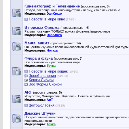
Кинематограф и Телевидение
(просматривают: 6)
Раздел, посвященный киноиндустрии и всему, что с ней связано
Модераторы:
DanKruzo
Новости в мире кино
(77/82)
В поисках Фильма
(просматривают: 6)
Раздел посвящен ТОЛЬКО поиску фильмов/видео-клипов
Модераторы:
DanKruzo
Манга, анимэ
(просматривают: 14)
Общество изучения японской современной художественной культуры
Модераторы:
Нотаха
Флора и фауна
(просматривают: 7)
Все о животном и растительном мире
Модераторы:
Точка
Новости в мире кошек
(10/10)
Зоообъявления
(54/183)
Кошки Сибири
Зоо Форум Сибири
ART
(просматривают: 5)
Искусство, Фотография, Живопись. Советы и публикации
Модераторы:
ApT
фотоБолтовня
(3/325)
Дамские Штучки
Прогрессивные возможности для современной жизни: уроки красоты, 
индивидуальности
Модераторы:
Точка