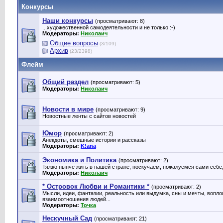
Конкурсы
Наши конкурсы
(просматривают: 8)
...художественной самодеятельности и не только :-)
Модераторы:
Николаич
Общие вопросы
(3/109)
Архив
(23/2398)
Флейм
Общий раздел
(просматривают: 5)
Модераторы:
Николаич
Новости в мире
(просматривают: 9)
Новостные ленты с сайтов новостей
Юмор
(просматривают: 2)
Анекдоты, смешные истории и рассказы
Модераторы:
K!ana
Экономика и Политика
(просматривают: 2)
Тяжко нынче жить в нашей стране, поскучаем, пожалуемся сами себе, 
Модераторы:
Николаич
* Островок Любви и Романтики *
(просматривают: 2)
Мысли, идеи, фантазии, реальность или выдумка, сны и мечты, вопло
взаимоотношения людей...
Модераторы:
Точка
Нескучный Сад
(просматривают: 21)