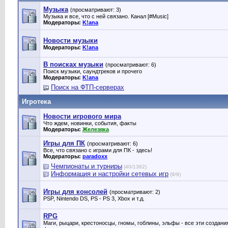
Музыка
(просматривают: 3)
Музыка и все, что с ней связано. Канал [#Music]
Модераторы:
K!ana
Новости музыки
Модераторы:
K!ana
В поисках музыки
(просматривают: 6)
Поиск музыки, саундтреков и прочего
Модераторы:
K!ana
Поиск на ФТП-серверах
Игротека
Новости игрового мира
Что ждем, новинки, события, факты
Модераторы:
Железяка
Игры для ПК
(просматривают: 6)
Все, что связано с играми для ПК - здесь!
Модераторы:
paradoxx
Чемпионаты и турниры
(40/1362)
Информация и настройки сетевых игр
(9/9)
Игры для консолей
(просматривают: 2)
PSP, Nintendo DS, PS - PS 3, Xbox и т.д.
RPG
Маги, рыцари, крестоносцы, гномы, гоблины, эльфы - все эти создан