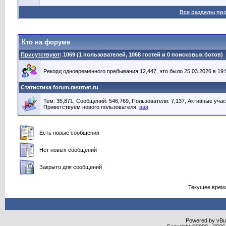
Все разделы пр
Кто на форуме
Присутствуют
: 1069 (1 пользователей, 1068 гостей и 0 поисковых ботов)
Рекорд одновременного пребывания 12,447, это было 25.03.2026 в 19:
Статистика forum.rastrnet.ru
Тем: 35,871, Сообщений: 546,769, Пользователи: 7,137,
Активные учас
Приветствуем нового пользователя,
вая
Есть новые сообщения
Нет новых сообщений
Закрыто для сообщений
Текущее врем
Powered by vBull