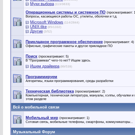
Муки выбора
(113/3633)
Операционные системы и системное ПО
(просматривают: 1
Вопросы, касающиеся работы ОС, утилиты, оболочки и т.д.
Microsoft Windows
(114/2844)
UNIX-like
(85/1332)
Другие
(3/52)
Прикладное программное обеспечение
(просматривают: 4)
Офисные, графические пакеты и другое прикладное ПО
Поиск
(просматривают: 5)
В "Программах" чего-то нет? Ищем здесь.
Ищем драйвера
(99/539)
Программируем
Алгоритмы, языки программирования, среды разработки
Техническая библиотека
(просматривают: 2)
Компьютерная, техническая литература, мануалы, хэлпы, обучалки и
этом разделе
Всё о мобильной связи
Мобильный мир
(просматривают: 1)
Сотовая связь, мобильные телефоны, смартфоны, коммуникаторы...
Музыкальный Форум