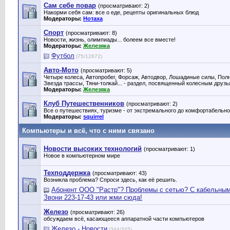
Сам себе повар
(просматривают: 2)
Накорми себя сам: все о еде, рецепты оригинальных блюд
Модераторы:
Нотаха
Спорт
(просматривают: 8)
Новости, жизнь, олимпиады... болеем все вместе!
Модераторы:
Железяка
Футбол
(75/12672)
Авто-Мото
(просматривают: 5)
Четыре колеса, Автопробег, Форсаж, Автодвор, Лошадиные силы, Полн
Звезда трассы, Тяни-толкай... - раздел, посвященный колесным друз
Модераторы:
Железяка
Клуб Путешественников
(просматривают: 2)
Все о путешествиях, туризме - от экстремального до комфортабельно
Модераторы:
squirrel
Компьютеры и всё, что с ними связано
Новости высоких технологий
(просматривают: 1)
Новое в компьютерном мире
Техподдержка
(просматривают: 43)
Возникла проблема? Спроси здесь, как её решить.
Абонент ООО "Растр"? Проблемы с сетью? С кабельны
Звони 223-17-43 или жми сюда!
Железо
(просматривают: 26)
обсуждаем всё, касающееся аппаратной части компьютеров
Железо - Новости
(344/345)