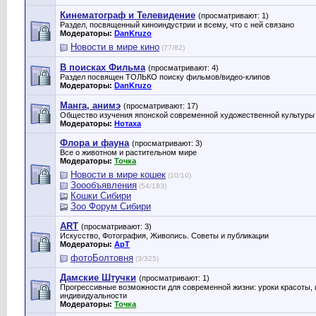
Кинематограф и Телевидение
(просматривают: 1)
Раздел, посвященный киноиндустрии и всему, что с ней связано
Модераторы:
DanKruzo
Новости в мире кино
(77/82)
В поисках Фильма
(просматривают: 4)
Раздел посвящен ТОЛЬКО поиску фильмов/видео-клипов
Модераторы:
DanKruzo
Манга, анимэ
(просматривают: 17)
Общество изучения японской современной художественной культуры
Модераторы:
Нотаха
Флора и фауна
(просматривают: 3)
Все о животном и растительном мире
Модераторы:
Точка
Новости в мире кошек
(10/10)
Зоообъявления
(54/183)
Кошки Сибири
Зоо Форум Сибири
ART
(просматривают: 3)
Искусство, Фотография, Живопись. Советы и публикации
Модераторы:
ApT
фотоБолтовня
(3/325)
Дамские Штучки
(просматривают: 1)
Прогрессивные возможности для современной жизни: уроки красоты, 
индивидуальности
Модераторы:
Точка