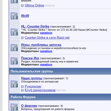
форуме.
Ultima Online
(24/814)
WoW
HL: Counter-Strike
(просматривают: 2)
* HL: Counter-Strike * Server on 172.16.30.100 Канал [#Counter-Strike]
Модераторы:
paradoxx
Counter-Strike в сети Rastr.net
Игры: проблемы запуска
Обсуждение установки и неработоспособности игр
Модераторы:
paradoxx
Поиски Игр
(просматривают: 2)
Раздел, посвященный поиску игр и примочек
Модераторы:
paradoxx
Пользовательские группы
Наши группы
(просматривают: 7)
Объединяемся по интересам
Рукоделие
Клуб радиотехников
(46/792)
Работа Форума
О форуме
(просматривают: 4)
Вопросы, предложения по работе форума