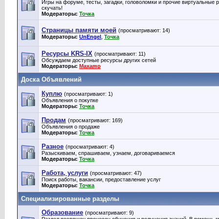
Игры на форуме, тесты, загадки, головоломки и прочие виртуальные 
скучать!
Модераторы:
Точка
Страницы памяти моей
(просматривают: 14)
Модераторы:
UnEngel
,
Точка
Ресурсы KRS-IX
(просматривают: 11)
Обсуждаем доступные ресурсы других сетей
Модераторы:
Maxamp
Доска Объявлений
Куплю
(просматривают: 1)
Объявления о покупке
Модераторы:
Точка
Продам
(просматривают: 169)
Объявления о продаже
Модераторы:
Точка
Разное
(просматривают: 4)
Разыскиваем, спрашиваем, узнаем, договариваемся
Модераторы:
Точка
Работа, услуги
(просматривают: 47)
Поиск работы, вакансии, предоставление услуг
Модераторы:
Точка
Специализированные разделы
Образование
(просматривают: 9)