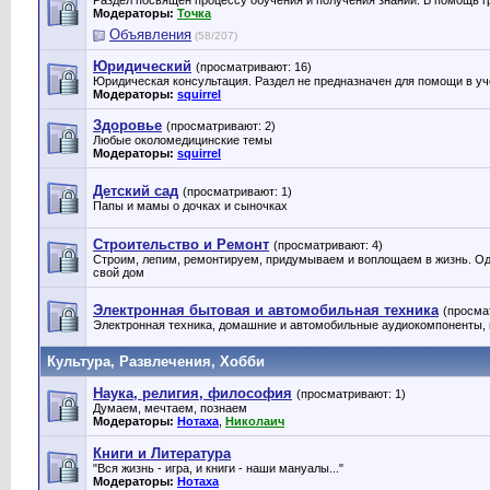
Раздел посвящен процессу обучения и получения знаний. В помощь г
Модераторы:
Точка
Объявления
(58/207)
Юридический
(просматривают: 16)
Юридическая консультация. Раздел не предназначен для помощи в уч
Модераторы:
squirrel
Здоровье
(просматривают: 2)
Любые околомедицинские темы
Модераторы:
squirrel
Детский сад
(просматривают: 1)
Папы и мамы о дочках и сыночках
Строительство и Ремонт
(просматривают: 4)
Строим, лепим, ремонтируем, придумываем и воплощаем в жизнь. О
свой дом
Электронная бытовая и автомобильная техника
(просма
Электронная техника, домашние и автомобильные аудиокомпоненты, н
Культура, Развлечения, Хобби
Наука, религия, философия
(просматривают: 1)
Думаем, мечтаем, познаем
Модераторы:
Нотаха
,
Николаич
Книги и Литература
"Вся жизнь - игра, и книги - наши мануалы..."
Модераторы:
Нотаха