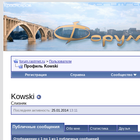
forum.rastrnet.ru
>
Пользователи
Профиль Kowski
Регистрация
Справка
Сообщество
Kowski
Слизняк
Последняя активность:
25.01.2014
13:11
Публичные сообщения
Обо мне
Статистика
Друзья
Отображение с 1 по
1
из
1
публичных сообщений