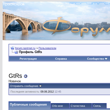
forum.rastrnet.ru
>
Пользователи
Профиль GtRs
Регистрация
Справка
Сообщество
GtRs
Новичок
Отправить сообщение
Последняя активность:
09.06.2012
12:45
Публичные сообщения
Обо мне
Статистика
Связь