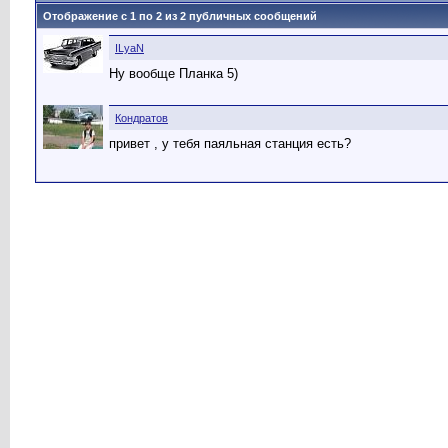
Отображение с 1 по
2
из
2
публичных сообщений
ILyaN
Ну вообще Планка 5)
Кондратов
привет , у тебя паяльная станция есть?