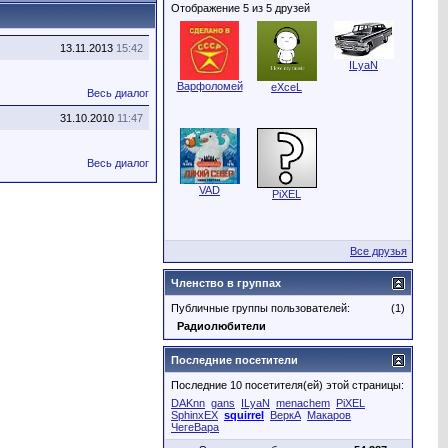
Отображение 5 из 5 друзей
13.11.2013
15:42
ILyaN
Варфоломей
eXceL
Весь диалог
31.10.2010
11:47
Весь диалог
VAD
PiXEL
Все друзья
Членство в группах
Публичные группы пользователей:
(1)
Радиолюбители
Последние посетители
Последние 10 посетителя(ей) этой страницы:
DAKnn
gans
ILyaN
menachem
PiXEL
SphinxEX
squirrel
ВеркА
Макаров
ЧегеВара