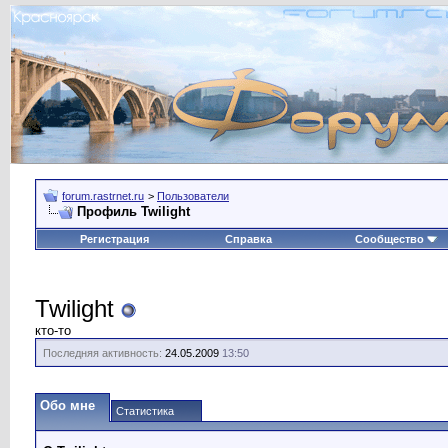
forum.rastrnet.ru
>
Пользователи
Профиль Twilight
Регистрация
Справка
Сообщество
Twilight
кто-то
Последняя активность:
24.05.2009
13:50
Обо мне
Статистика