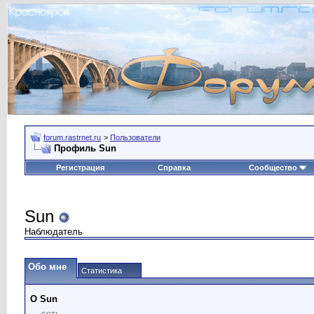
forum.rastrnet.ru
>
Пользователи
Профиль Sun
Регистрация
Справка
Сообщество
Sun
Наблюдатель
Обо мне
Статистика
О Sun
сеть