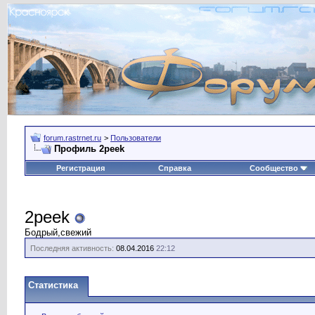
forum.rastrnet.ru
>
Пользователи
Профиль 2peek
Регистрация
Справка
Сообщество
2peek
Бодрый,свежий
Последняя активность:
08.04.2016
22:12
Статистика