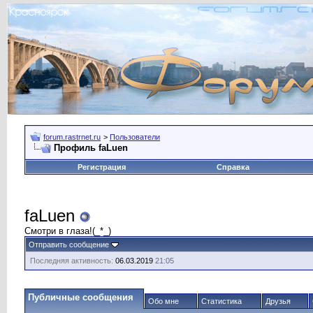
forum.rastrnet.ru
>
Пользователи
Профиль faLuen
Регистрация
Справка
faLuen
Смотри в глаза!(_*_)
Отправить сообщение
Последняя активность:
06.03.2019
21:05
Публичные сообщения
Обо мне
Статистика
Друзья