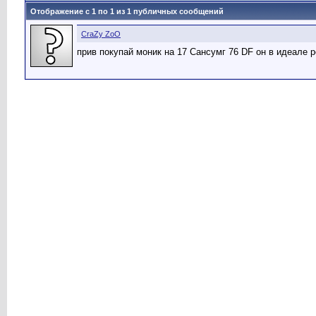
Отображение с 1 по
1
из
1
публичных сообщений
CraZy ZoO
прив покупай моник на 17 Сансумг 76 DF он в идеале 