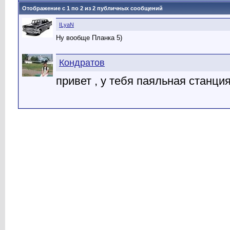
Отображение с 1 по
2
из
2
публичных сообщений
ILyaN
Ну вообще Планка 5)
Кондратов
привет , у тебя паяльная станци