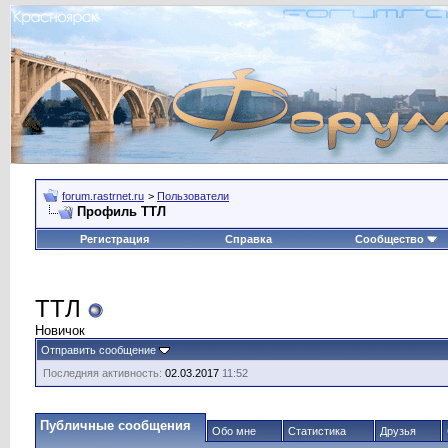
forum.rastrnet.ru
>
Пользователи
Профиль TTЛ
Регистрация
Справка
Сообщество
TTЛ
Новичок
Отправить сообщение
Последняя активность:
02.03.2017
11:52
Публичные сообщения
Обо мне
Статистика
Друзья