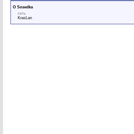
О Sosedka
сеть
KrasLan