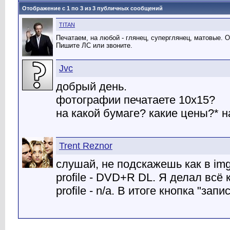
Отображение с 1 по
3
из
3
публичных сообщений
TITAN
Печатаем, на любой - глянец, суперглянец, матовые. 
Пишите ЛС или звоните.
Jvc
добрый день.
фотографии печатаете 10х15?
на какой бумаге? какие цены?* 
Trent Reznor
слушай, не подскажешь как в img
profile - DVD+R DL. Я делал всё к
profile - n/a. В итоге кнопка "зап