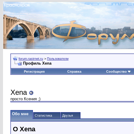
forum.rastrnet.ru
>
Пользователи
Профиль Xena
Регистрация
Справка
Сообщество
Xena
просто Ксения ;)
Обо мне
Статистика
Друзья
О Xena