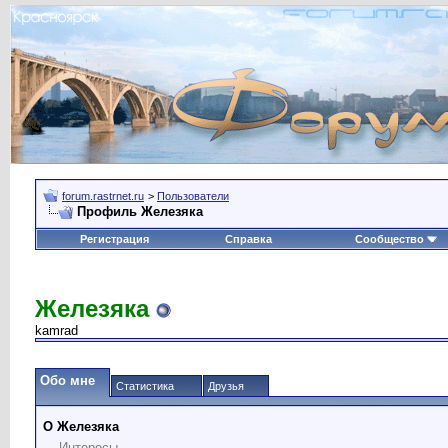
forum.rastrnet.ru
>
Пользователи
Профиль Железяка
Регистрация
Справка
Сообщество
Железяка
kamrad
Обо мне
Статистика
Друзья
О Железяка
Интересы