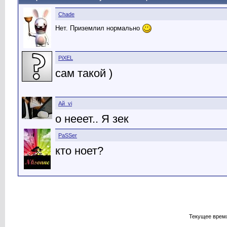
Chade
Нет. Приземлил нормально
PiXEL
сам такой )
Aй_vi
о нееет.. Я зек
PaSSer
кто ноет?
Текущее врем