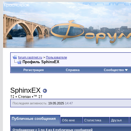
forum.rastrnet.ru
>
Пользователи
Профиль SphinxEX
Регистрация
Справка
Сообщество
SphinxEX
†‡ • Степан •™ ‡†
Последняя активность:
19.05.2025
14:47
Публичные сообщения
Обо мне
Статистика
Друзья
Отображение с 1 по
4
из
4
публичных сообщений