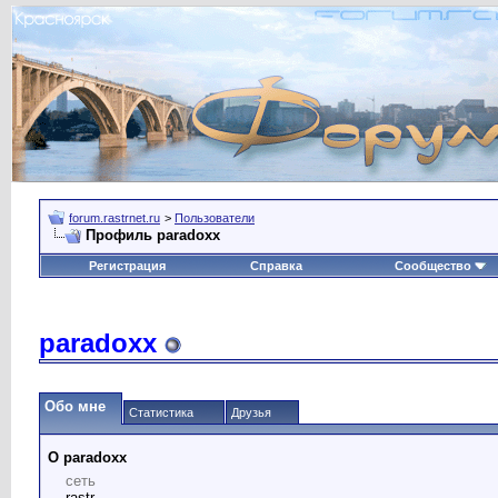
forum.rastrnet.ru
>
Пользователи
Профиль paradoxx
Регистрация
Справка
Сообщество
paradoxx
Обо мне
Статистика
Друзья
О paradoxx
сеть
rastr