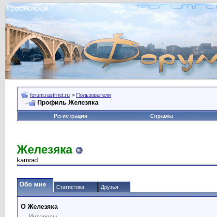
forum.rastrnet.ru
>
Пользователи
Профиль Железяка
Регистрация
Справка
Железяка
kamrad
Обо мне
Статистика
Друзья
О Железяка
Интересы