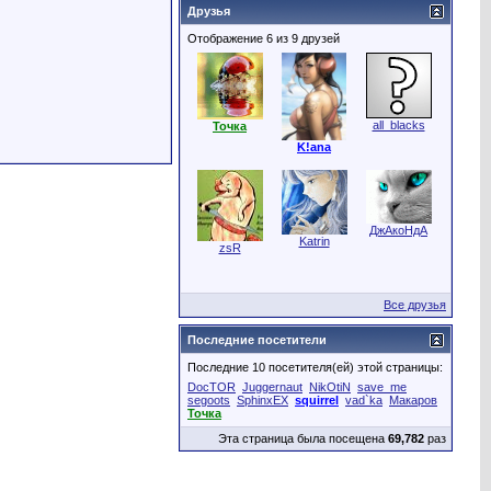
Друзья
Отображение 6 из 9 друзей
all_blacks
Точка
K!ana
ДжАкоНдА
Katrin
zsR
Все друзья
Последние посетители
Последние 10 посетителя(ей) этой страницы:
DocTOR
Juggernaut
NikOtiN
save_me
segoots
SphinxEX
squirrel
vad`ka
Макаров
Точка
Эта страница была посещена
69,782
раз