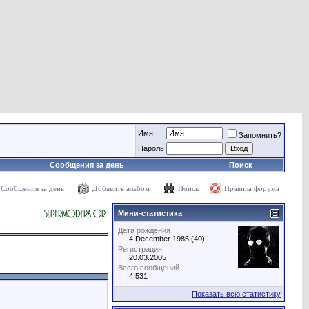
Имя
Запомнить?
Пароль
Сообщения за день
Поиск
Сообщения за день
Добавить альбом
Поиск
Правила форума
Мини-статистика
Дата рождения
4 December 1985 (40)
Регистрация
20.03.2005
Всего сообщений
4,531
Показать всю статистику