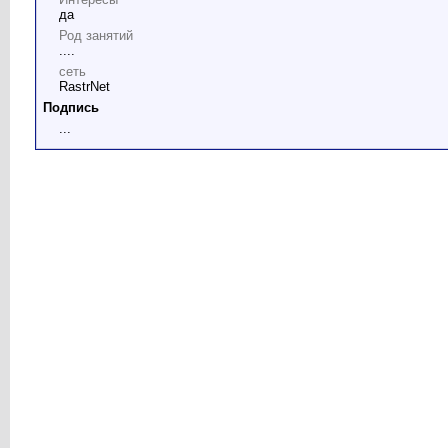
да
Род занятий
....
сеть
RastrNet
Подпись
...