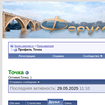
forum.rastrnet.ru
>
Пользователи
Профиль Точка
Регистрация
Справка
Сообщество
Точка
ОптимисТочка :)
Отправить сообщение
Последняя активность:
29.05.2025
11:10
Друзья
Обо мне
Статистика
Связь