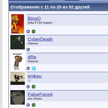
Отображение с 11 по 20 из 52 друзей
BingO
Delta-9 TGK Support
CyberDeath
Новичок
dRe
Новичок
enikeu
;-)
FalseFaced
aka UNwise