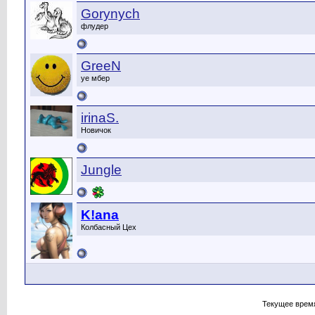
Gorynych
флудер
GreeN
уе мбер
irinaS.
Новичок
Jungle
K!ana
Колбасный Цех
Текущее врем