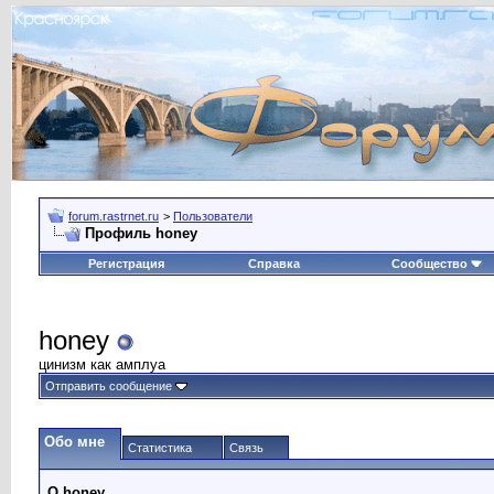
forum.rastrnet.ru
>
Пользователи
Профиль honey
Регистрация
Справка
Сообщество
honey
цинизм как амплуа
Отправить сообщение
Обо мне
Статистика
Связь
О honey