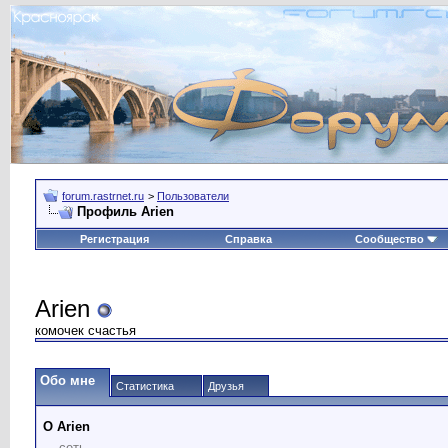
forum.rastrnet.ru
>
Пользователи
Профиль Arien
Регистрация
Справка
Сообщество
Arien
комочек счастья
Обо мне
Статистика
Друзья
О Arien
сеть