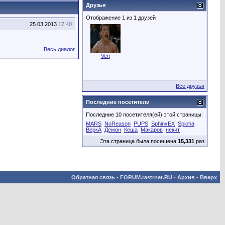
Друзья
Отображение 1 из 1 друзей
25.03.2013
17:40
Весь диалог
Ven
Все друзья
Последние посетители
Последние 10 посетителя(ей) этой страницы:
MARS
NoReason
PUPS
SphinxEX
Spicha
ВеркА
Демон
Кеша
Макаров
некит
Эта страница была посещена
15,331
раз
Обратная связь
-
FORUM.rastrnet.RU
-
Архив
-
Вверх