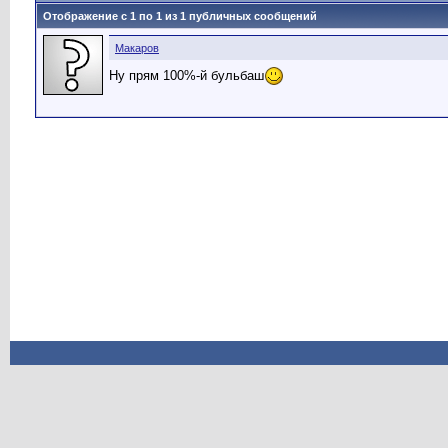
Отображение с 1 по
1
из
1
публичных сообщений
Макаров
Ну прям 100%-й бульбаш