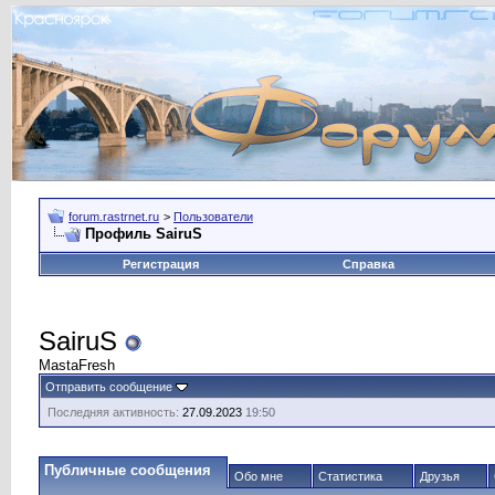
forum.rastrnet.ru
>
Пользователи
Профиль SairuS
Регистрация
Справка
SairuS
MastaFresh
Отправить сообщение
Последняя активность:
27.09.2023
19:50
Публичные сообщения
Обо мне
Статистика
Друзья