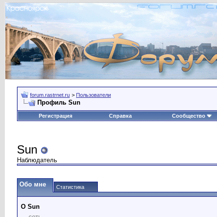
forum.rastrnet.ru
>
Пользователи
Профиль Sun
Регистрация
Справка
Сообщество
Sun
Наблюдатель
Обо мне
Статистика
О Sun
сеть