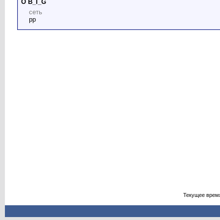
О B_I_G
сеть
рр
Текущее врем