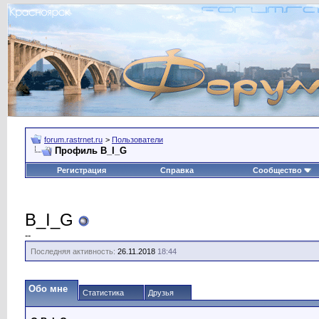
forum.rastrnet.ru
>
Пользователи
Профиль B_I_G
Регистрация
Справка
Сообщество
B_I_G
--
Последняя активность:
26.11.2018
18:44
Обо мне
Статистика
Друзья