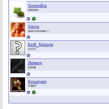
Sosedka
НАТАХА
Xena
просто Ксения ;)
Боб_Марля
۞۞۞
Демон
汉学家
Кушочек
"ГАВ!!!"