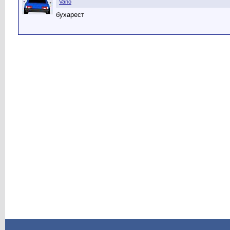
Vano
бухарест