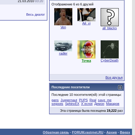
21.03.2010
03:20
Отображение 6 из 6 друзей
Весь диалог
Aй_vi
Ven
all_blacks
radler
CyberDeath
Точка
Все друзья
Последние посетители
Последние 10 посетителя(ей) этой страницы:
gans
Juggernaut
PUPS
Real
save_me
segoots
SphinxEX
X`ecnot
Демон
Макаров
Эта страница была посещена
19,222
раз
Обратная связь
-
FORUM.rastrnet.RU
-
Архив
-
Вверх