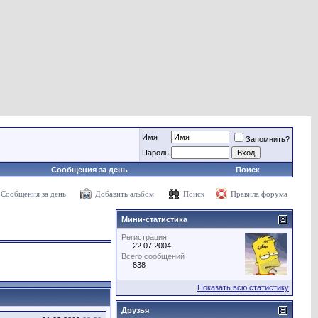
Имя
Запомнить?
Пароль
Сообщения за день
Поиск
Сообщения за день
Добавить альбом
Поиск
Правила форума
Мини-статистика
Регистрация
22.07.2004
Всего сообщений
838
Показать всю статистику
Друзья