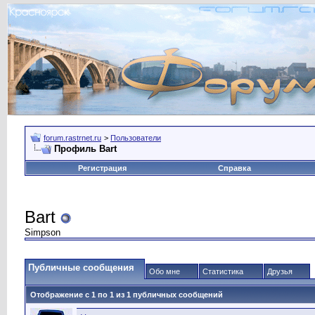
forum.rastrnet.ru
>
Пользователи
Профиль Bart
Регистрация
Справка
Bart
Simpson
Публичные сообщения
Обо мне
Статистика
Друзья
Отображение с 1 по
1
из
1
публичных сообщений