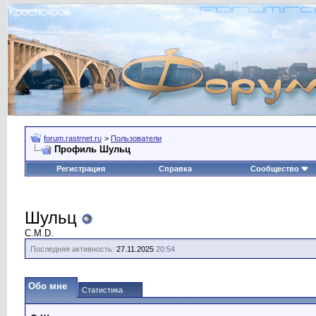
forum.rastrnet.ru
>
Пользователи
Профиль Шульц
Регистрация
Справка
Сообщество
Шульц
C.M.D.
Последняя активность:
27.11.2025
20:54
Обо мне
Статистика