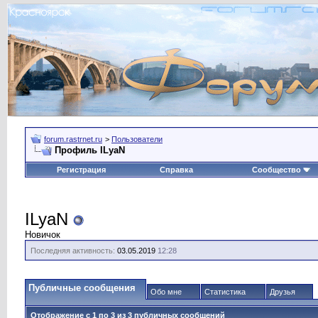
forum.rastrnet.ru
>
Пользователи
Профиль ILyaN
Регистрация
Справка
Сообщество
ILyaN
Новичок
Последняя активность:
03.05.2019
12:28
Публичные сообщения
Обо мне
Статистика
Друзья
Отображение с 1 по
3
из
3
публичных сообщений