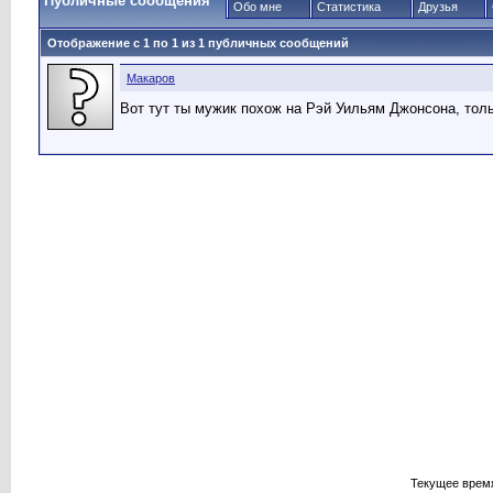
Публичные сообщения
Обо мне
Статистика
Друзья
Отображение с 1 по
1
из
1
публичных сообщений
Макаров
Вот тут ты мужик похож на Рэй Уильям Джонсона, толь
Текущее врем