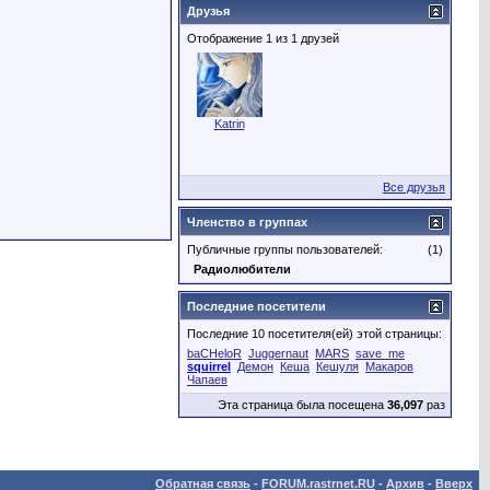
Друзья
Отображение 1 из 1 друзей
Katrin
Все друзья
Членство в группах
Публичные группы пользователей:
(1)
Радиолюбители
Последние посетители
Последние 10 посетителя(ей) этой страницы:
baCHeloR
Juggernaut
MARS
save_me
squirrel
Демон
Кеша
Кешуля
Макаров
Чапаев
Эта страница была посещена
36,097
раз
Обратная связь
-
FORUM.rastrnet.RU
-
Архив
-
Вверх