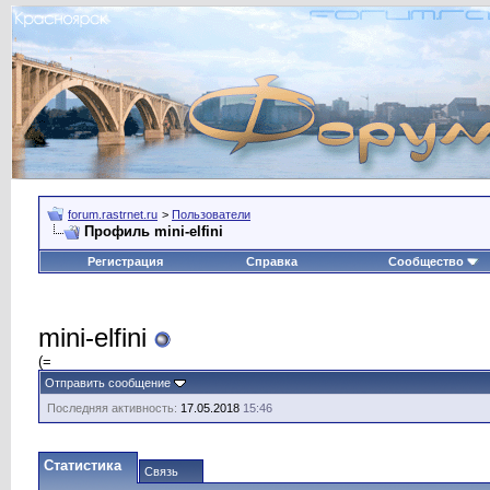
forum.rastrnet.ru
>
Пользователи
Профиль mini-elfini
Регистрация
Справка
Сообщество
mini-elfini
(=
Отправить сообщение
Последняя активность:
17.05.2018
15:46
Статистика
Связь