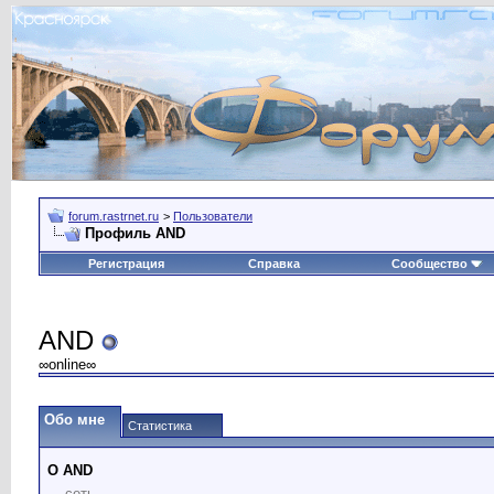
forum.rastrnet.ru
>
Пользователи
Профиль AND
Регистрация
Справка
Сообщество
AND
∞online∞
Обо мне
Статистика
О AND
сеть