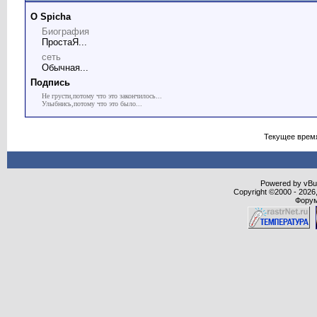
О Spicha
Биография
ПростаЯ...
сеть
Обычная...
Подпись
Не грусти,потому что это закончилось...
Улыбнись,потому что это было...
Текущее врем
Powered by vBull
Copyright ©2000 - 2026,
Форум