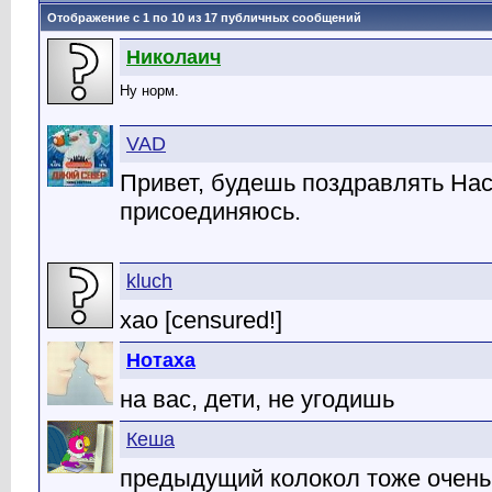
Отображение с 1 по
10
из
17
публичных сообщений
Николаич
Ну норм.
VAD
Привет, будешь поздравлять Наст
присоединяюсь.
kluch
хао [censured!]
Нотаха
на вас, дети, не угодишь
Кеша
предыдущий колокол тоже очен