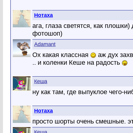
Нотаха
ага, глаза светятся, как плошки)
фотошоп)
Adamant
Ох какая классная
аж дух зах
.. и коленки Кеше на радость
Кеша
ну как там, где выпуклое чего-ни
Нотаха
просто шорты очень смешные. э
Кеша