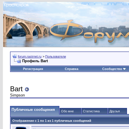
forum.rastrnet.ru
>
Пользователи
Профиль Bart
Регистрация
Справка
Сообщество
Bart
Simpson
Публичные сообщения
Обо мне
Статистика
Друзья
Отображение с 1 по
1
из
1
публичных сообщений