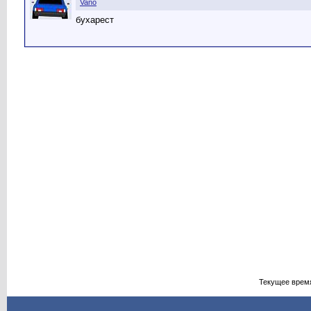
Vano
бухарест
Текущее врем