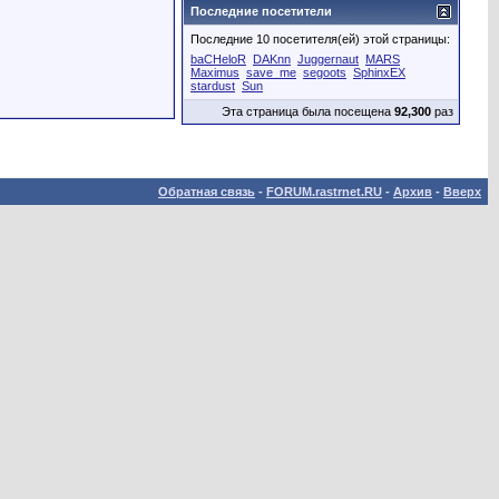
Последние посетители
Последние 10 посетителя(ей) этой страницы:
baCHeloR
DAKnn
Juggernaut
MARS
Maximus
save_me
segoots
SphinxEX
stardust
Sun
Эта страница была посещена
92,300
раз
Обратная связь
-
FORUM.rastrnet.RU
-
Архив
-
Вверх