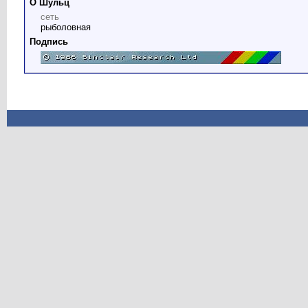
О Шульц
сеть
рыболовная
Подпись