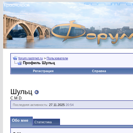
forum.rastrnet.ru
>
Пользователи
Профиль Шульц
Регистрация
Справка
Шульц
C.M.D.
Последняя активность:
27.11.2025
20:54
Обо мне
Статистика