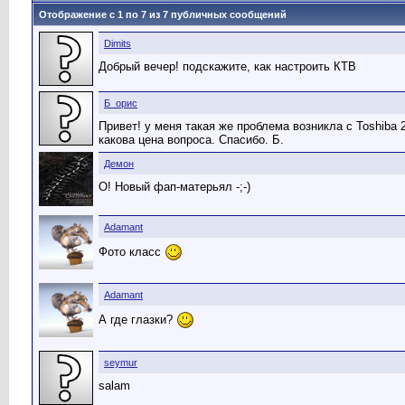
Отображение с 1 по
7
из
7
публичных сообщений
Dimits
Добрый вечер! подскажите, как настроить КТВ
Б_орис
Привет! у меня такая же проблема возникла с Toshiba 
какова цена вопроса. Спасибо. Б.
Демон
О! Новый фап-матерьял -;-)
Adamant
Фото класс
Adamant
А где глазки?
seymur
salam