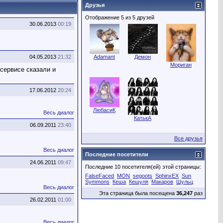
Друзья
Отображение 5 из 5 друзей
30.06.2013
00:19
04.05.2013
21:32
Adamant
Демон
Мориган
 сервисе сказали и
17.06.2012
20:24
ЛюбасиК
Весь диалог
КатькА
06.09.2011
23:40
Все друзья
Весь диалог
Последние посетители
24.06.2011
09:47
Последние 10 посетителя(ей) этой страницы:
FalseFaced
MON
segoots
SphinxEX
Sun
Symmons
Кеша
Кешуля
Макаров
Шульц
Весь диалог
Эта страница была посещена
36,247
раз
26.02.2011
01:00
Весь диалог