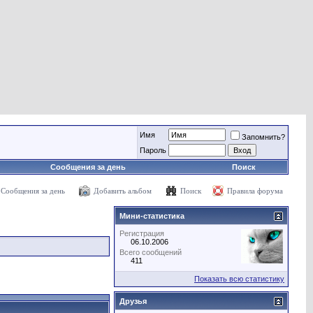
Имя
Запомнить?
Пароль
Сообщения за день
Поиск
Сообщения за день
Добавить альбом
Поиск
Правила форума
Мини-статистика
Регистрация
06.10.2006
Всего сообщений
411
Показать всю статистику
Друзья