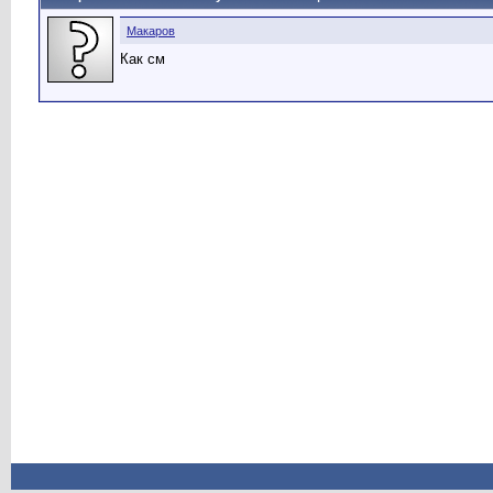
Макаров
Как см