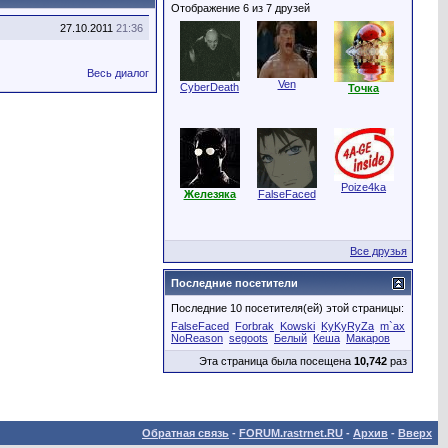
Отображение 6 из 7 друзей
27.10.2011
21:36
Весь диалог
Ven
CyberDeath
Точка
Poize4ka
Железяка
FalseFaced
Все друзья
Последние посетители
Последние 10 посетителя(ей) этой страницы:
FalseFaced
Forbrak
Kowski
KyKyRyZa
m`ax
NoReason
segoots
Белый
Кеша
Макаров
Эта страница была посещена
10,742
раз
Обратная связь
-
FORUM.rastrnet.RU
-
Архив
-
Вверх