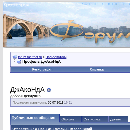
forum.rastrnet.ru
>
Пользователи
Профиль ДжАкоНдА
Регистрация
Справка
ДжАкоНдА
добрая девчушка
Последняя активность:
30.07.2011
16:31
Публичные сообщения
Обо мне
Статистика
Друзья
Отображение с 1 по
1
из
1
публичных сообщений