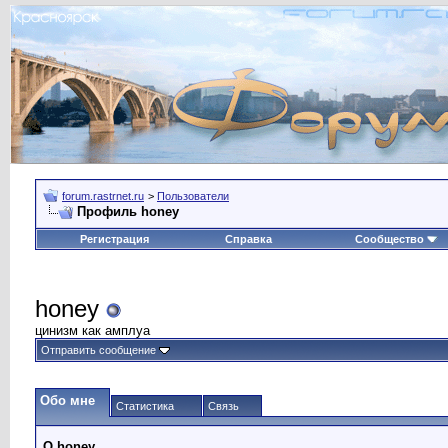
forum.rastrnet.ru
>
Пользователи
Профиль honey
Регистрация
Справка
Сообщество
honey
цинизм как амплуа
Отправить сообщение
Обо мне
Статистика
Связь
О honey