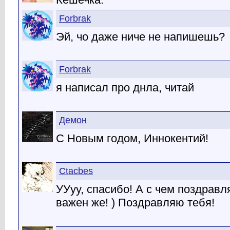
Forbrak
Эй, чо даже ниче не напишешь?
Forbrak
я написал про днла, читай
Демон
С Новым годом, Иннокентий!
Ctacbes
УУуу, спасибо! А с чем поздрав
важен же! ) Поздравляю тебя!