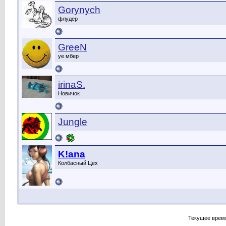
Gorynych
флудер
GreeN
уе мбер
irinaS.
Новичок
Jungle
K!ana
Колбасный Цех
Текущее врем