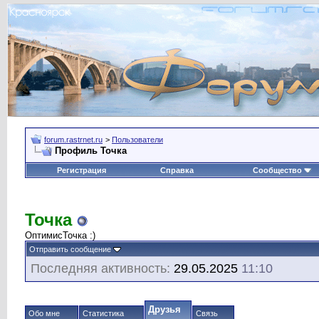
forum.rastrnet.ru
>
Пользователи
Профиль Точка
Регистрация
Справка
Сообщество
Точка
ОптимисТочка :)
Отправить сообщение
Последняя активность:
29.05.2025
11:10
Друзья
Обо мне
Статистика
Связь