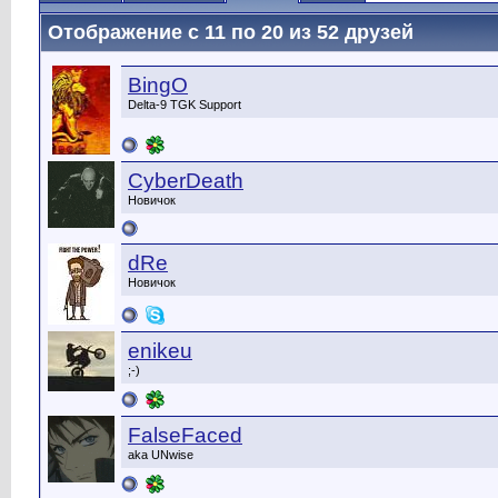
Отображение с 11 по 20 из 52 друзей
BingO
Delta-9 TGK Support
CyberDeath
Новичок
dRe
Новичок
enikeu
;-)
FalseFaced
aka UNwise