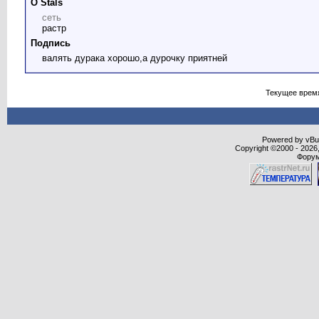
О Stals
сеть
растр
Подпись
валять дурака хорошо,а дурочку приятней
Текущее врем
Powered by vBull
Copyright ©2000 - 2026,
Форум