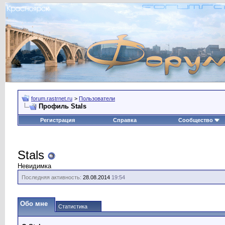
forum.rastrnet.ru
>
Пользователи
Профиль Stals
Регистрация
Справка
Сообщество
Stals
Невидимка
Последняя активность:
28.08.2014
19:54
Обо мне
Статистика